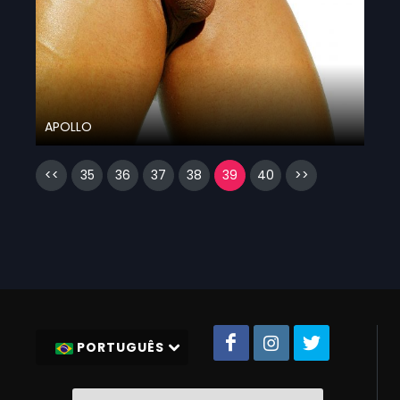
APOLLO
<<
35
36
37
38
39
40
>>
PORTUGUÊS