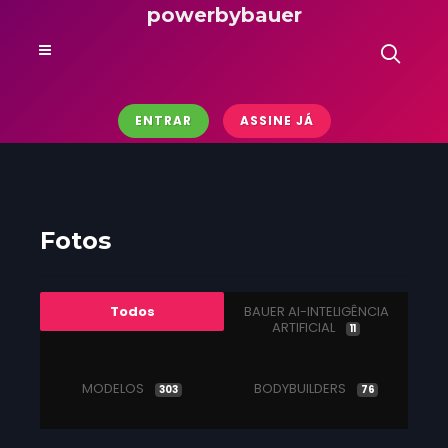
powerbybauer
ENTRAR
ASSINE JÁ
Fotos
Todos
BAUER AI-INTELIGÊNCIA
ARTIFICIAL
11
MODELOS
BODYBUILDERS
303
76