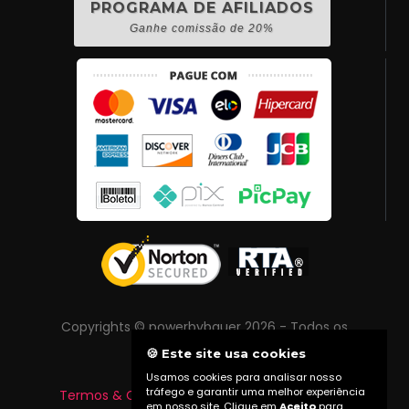
PROGRAMA DE AFILIADOS
Ganhe comissão de 20%
Copyrights © powerbybauer 2026 - Todos os
direitos reservados
🍪 Este site usa cookies
Usamos cookies para analisar nosso
tráfego e garantir uma melhor experiência
Termos & Condições
|
Política de Privacidade
em nosso site. Clique em
Aceito
para