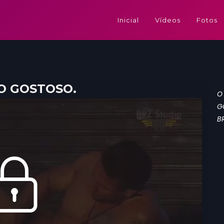
Inicial
Vídeos
Fotos
O GOSTOSO.
O
G
B