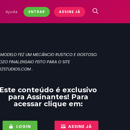
Ajuda
ENTRAR
ASSINE JÁ
 MODELO FEZ UM MECÃNCIO RUSTICO E GOSTOSO.
OZO FINAL.ENSAIO FEITO PARA O SITE
RZSTUDIOS.COM .
Este conteúdo é exclusivo
para
Assinantes
! Para
acessar clique em:
LOGIN
ASSINE JÁ